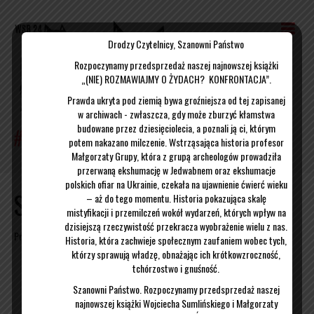
Drodzy Czytelnicy, Szanowni Państwo
Rozpoczynamy przedsprzedaż naszej najnowszej książki
„(NIE) ROZMAWIAJMY O ŻYDACH? KONFRONTACJA”.
Prawda ukryta pod ziemią bywa groźniejsza od tej zapisanej
w archiwach - zwłaszcza, gdy może zburzyć kłamstwa
budowane przez dziesięciolecia, a poznali ją ci, którym
potem nakazano milczenie. Wstrząsająca historia profesor
Małgorzaty Grupy, która z grupą archeologów prowadziła
przerwaną ekshumację w Jedwabnem oraz ekshumacje
polskich ofiar na Ukrainie, czekała na ujawnienie ćwierć wieku
Spotkanie w Dubicy
– aż do tego momentu. Historia pokazująca skalę
mistyfikacji i przemilczeń wokół wydarzeń, których wpływ na
dzisiejszą rzeczywistość przekracza wyobrażenie wielu z nas.
Przez
admin
|
25/10/2018
Historia, która zachwieje społecznym zaufaniem wobec tych,
którzy sprawują władzę, obnażając ich krótkowzroczność,
tchórzostwo i gnuśność.
Szanowni Państwo. Rozpoczynamy przedsprzedaż naszej
najnowszej książki Wojciecha Sumlińskiego i Małgorzaty