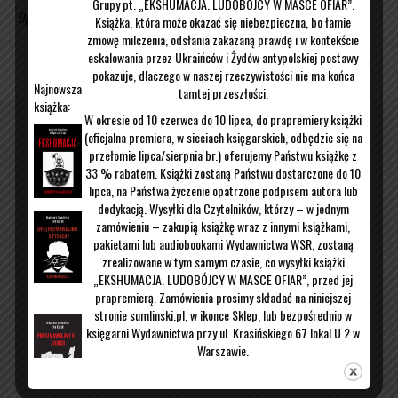
Grupy pt. „EKSHUMACJA. LUDOBÓJCY W MASCE OFIAR”.
Opublikowane w Bez kategorii
Książka, która może okazać się niebezpieczna, bo łamie
zmowę milczenia, odsłania zakazaną prawdę i w kontekście
eskalowania przez Ukraińców i Żydów antypolskiej postawy
Kontakt
O mnie
pokazuje, dlaczego w naszej rzeczywistości nie ma końca
Najnowsza
tamtej przeszłości.
książka:
W okresie od 10 czerwca do 10 lipca, do prapremiery książki
(oficjalna premiera, w sieciach księgarskich, odbędzie się na
przełomie lipca/sierpnia br.) oferujemy Państwu książkę z
33 % rabatem. Książki zostaną Państwu dostarczone do 10
lipca, na Państwa życzenie opatrzone podpisem autora lub
dedykacją. Wysyłki dla Czytelników, którzy – w jednym
zamówieniu – zakupią książkę wraz z innymi książkami,
pakietami lub audiobookami Wydawnictwa WSR, zostaną
zrealizowane w tym samym czasie, co wysyłki książki
„EKSHUMACJA. LUDOBÓJCY W MASCE OFIAR”, przed jej
prapremierą. Zamówienia prosimy składać na niniejszej
stronie sumlinski.pl, w ikonce Sklep, lub bezpośrednio w
księgarni Wydawnictwa przy ul. Krasińskiego 67 lokal U 2 w
Warszawie.
W celu uzyskania dodatkowych informacji prosimy mail:
malgorzata.kubowicz@wsr24.pl
lub o telefon pod nr 509