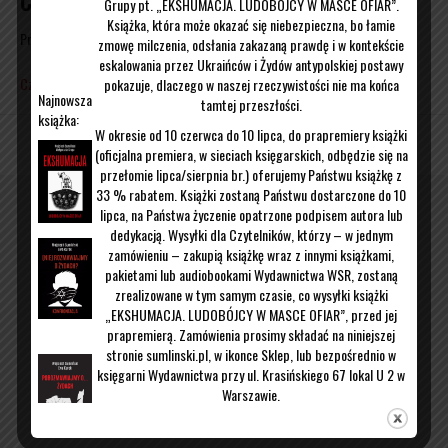
Grupy pt. „EKSHUMACJA. LUDOBÓJCY W MASCE OFIAR”.
Książka, która może okazać się niebezpieczna, bo łamie
Przez
Wojciech Sumliński
|
19/12/2014
zmowę milczenia, odsłania zakazaną prawdę i w kontekście
eskalowania przez Ukraińców i Żydów antypolskiej postawy
Czytaj więcej
pokazuje, dlaczego w naszej rzeczywistości nie ma końca
Najnowsza
tamtej przeszłości.
książka:
W okresie od 10 czerwca do 10 lipca, do prapremiery książki
Kontakt
O mnie
(oficjalna premiera, w sieciach księgarskich, odbędzie się na
przełomie lipca/sierpnia br.) oferujemy Państwu książkę z
33 % rabatem. Książki zostaną Państwu dostarczone do 10
lipca, na Państwa życzenie opatrzone podpisem autora lub
dedykacją. Wysyłki dla Czytelników, którzy – w jednym
zamówieniu – zakupią książkę wraz z innymi książkami,
pakietami lub audiobookami Wydawnictwa WSR, zostaną
zrealizowane w tym samym czasie, co wysyłki książki
„EKSHUMACJA. LUDOBÓJCY W MASCE OFIAR”, przed jej
prapremierą. Zamówienia prosimy składać na niniejszej
stronie sumlinski.pl, w ikonce Sklep, lub bezpośrednio w
księgarni Wydawnictwa przy ul. Krasińskiego 67 lokal U 2 w
Warszawie.
W celu uzyskania dodatkowych informacji prosimy mail:
malgorzata.kubowicz@wsr24.pl
lub o telefon pod nr 509