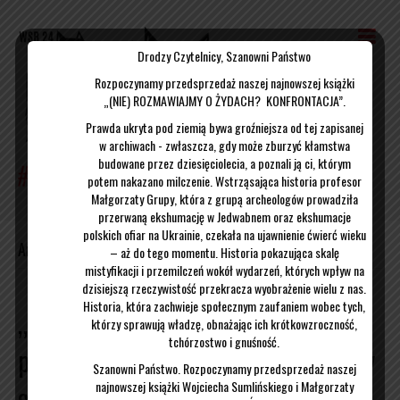
Drodzy Czytelnicy, Szanowni Państwo
Rozpoczynamy przedsprzedaż naszej najnowszej książki
„(NIE) ROZMAWIAJMY O ŻYDACH? KONFRONTACJA”.
Prawda ukryta pod ziemią bywa groźniejsza od tej zapisanej
w archiwach - zwłaszcza, gdy może zburzyć kłamstwa
budowane przez dziesięciolecia, a poznali ją ci, którym
potem nakazano milczenie. Wstrząsająca historia profesor
Małgorzaty Grupy, która z grupą archeologów prowadziła
przerwaną ekshumację w Jedwabnem oraz ekshumacje
polskich ofiar na Ukrainie, czekała na ujawnienie ćwierć wieku
Archiwum dla grudzień 2014
– aż do tego momentu. Historia pokazująca skalę
mistyfikacji i przemilczeń wokół wydarzeń, których wpływ na
dzisiejszą rzeczywistość przekracza wyobrażenie wielu z nas.
Historia, która zachwieje społecznym zaufaniem wobec tych,
„Komorowski buszował po pałacu
którzy sprawują władzę, obnażając ich krótkowzroczność,
tchórzostwo i gnuśność.
prezydenckim już 10 kwietnia. Wtedy
Szanowni Państwo. Rozpoczynamy przedsprzedaż naszej
najnowszej książki Wojciecha Sumlińskiego i Małgorzaty
czytał aneks do raportu WSI”