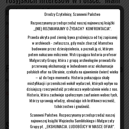
na to dowody"
Drodzy Czytelnicy, Szanowni Państwo
Rozpoczynamy przedsprzedaż naszej najnowszej książki
Przez
Wojciech Sumliński
|
21/05/2016
„(NIE) ROZMAWIAJMY O ŻYDACH? KONFRONTACJA”.
Czytaj więcej
Prawda ukryta pod ziemią bywa groźniejsza od tej zapisanej
w archiwach - zwłaszcza, gdy może zburzyć kłamstwa
budowane przez dziesięciolecia, a poznali ją ci, którym
potem nakazano milczenie. Wstrząsająca historia profesor
Małgorzaty Grupy, która z grupą archeologów prowadziła
Pogorzelisko Wojciecha Sumlińskiego
przerwaną ekshumację w Jedwabnem oraz ekshumacje
polskich ofiar na Ukrainie, czekała na ujawnienie ćwierć wieku
– aż do tego momentu. Historia pokazująca skalę
Przez
Wojciech Sumliński
|
19/05/2016
mistyfikacji i przemilczeń wokół wydarzeń, których wpływ na
dzisiejszą rzeczywistość przekracza wyobrażenie wielu z nas.
Czytaj więcej
Historia, która zachwieje społecznym zaufaniem wobec tych,
którzy sprawują władzę, obnażając ich krótkowzroczność,
tchórzostwo i gnuśność.
Szanowni Państwo. Rozpoczynamy przedsprzedaż naszej
najnowszej książki Wojciecha Sumlińskiego i Małgorzaty
Spotkanie w Bydgoszczy
Grupy pt. „EKSHUMACJA. LUDOBÓJCY W MASCE OFIAR”.