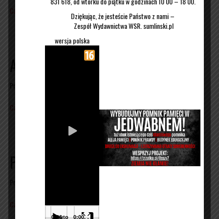
831 618, od wtorku do piątku w godzinach 10 00 – 18 00.
Czytaj więcej
Dziękując, że jesteście Państwo z nami –
Zespół Wydawnictwa WSR. sumlinski.pl
wersja polska
A kiedy przyszli po mnie
Przez
Wojciech Sumliński
|
08/05/2016
Czytaj więcej
Pogorzelisko czyli mafia państwowa
Przez
Wojciech Sumliński
|
07/05/2016
Czytaj więcej