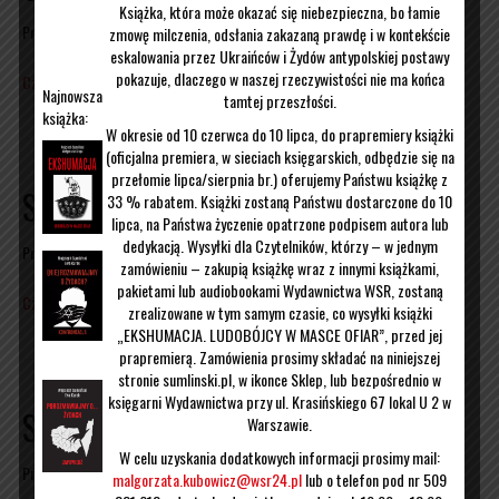
Książka, która może okazać się niebezpieczna, bo łamie
Przez
Wojciech Sumliński
|
12/05/2016
zmowę milczenia, odsłania zakazaną prawdę i w kontekście
eskalowania przez Ukraińców i Żydów antypolskiej postawy
pokazuje, dlaczego w naszej rzeczywistości nie ma końca
Czytaj więcej
Najnowsza
tamtej przeszłości.
książka:
W okresie od 10 czerwca do 10 lipca, do prapremiery książki
(oficjalna premiera, w sieciach księgarskich, odbędzie się na
przełomie lipca/sierpnia br.) oferujemy Państwu książkę z
Spotkanie w Kościanie
33 % rabatem. Książki zostaną Państwu dostarczone do 10
lipca, na Państwa życzenie opatrzone podpisem autora lub
dedykacją. Wysyłki dla Czytelników, którzy – w jednym
Przez
Wojciech Sumliński
|
12/05/2016
zamówieniu – zakupią książkę wraz z innymi książkami,
pakietami lub audiobookami Wydawnictwa WSR, zostaną
Czytaj więcej
zrealizowane w tym samym czasie, co wysyłki książki
„EKSHUMACJA. LUDOBÓJCY W MASCE OFIAR”, przed jej
prapremierą. Zamówienia prosimy składać na niniejszej
stronie sumlinski.pl, w ikonce Sklep, lub bezpośrednio w
księgarni Wydawnictwa przy ul. Krasińskiego 67 lokal U 2 w
Spotkanie w Trzebni
Warszawie.
W celu uzyskania dodatkowych informacji prosimy mail:
Przez
Wojciech Sumliński
|
08/05/2016
malgorzata.kubowicz@wsr24.pl
lub o telefon pod nr 509