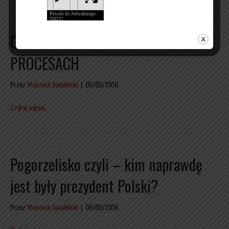
O ŚWINIACH CZYLI – PRAWDA O
PROCESACH
Przez
Wojciech Sumliński
|
05/05/2016
Czytaj więcej
Pogorzelisko czyli – kim naprawdę
jest były prezydent Polski?
Przez
Wojciech Sumliński
|
05/05/2016