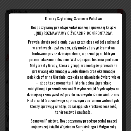
Drodzy Czytelnicy, Szanowni Państwo
Rozpoczynamy przedsprzedaż naszej najnowszej książki
„(NIE) ROZMAWIAJMY O ŻYDACH? KONFRONTACJA”.
Prawda ukryta pod ziemią bywa groźniejsza od tej zapisanej
w archiwach - zwłaszcza, gdy może zburzyć kłamstwa
budowane przez dziesięciolecia, a poznali ją ci, którym
potem nakazano milczenie. Wstrząsająca historia profesor
Małgorzaty Grupy, która z grupą archeologów prowadziła
przerwaną ekshumację w Jedwabnem oraz ekshumacje
polskich ofiar na Ukrainie, czekała na ujawnienie ćwierć wieku
Archiwum dla grudzień 2018
– aż do tego momentu. Historia pokazująca skalę
mistyfikacji i przemilczeń wokół wydarzeń, których wpływ na
dzisiejszą rzeczywistość przekracza wyobrażenie wielu z nas.
Historia, która zachwieje społecznym zaufaniem wobec tych,
SZOK I NIEDOWIERZANIE W
którzy sprawują władzę, obnażając ich krótkowzroczność,
tchórzostwo i gnuśność.
WARSZAWIE, CZYLI –
Szanowni Państwo. Rozpoczynamy przedsprzedaż naszej
najnowszej książki Wojciecha Sumlińskiego i Małgorzaty
NIEDOINFORMOWANI