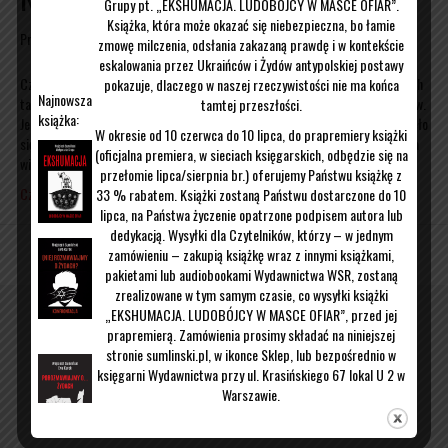
Grupy pt. „EKSHUMACJA. LUDOBÓJCY W MASCE OFIAR”.
Książka, która może okazać się niebezpieczna, bo łamie
Przez
Wojciech Sumliński
|
15/12/2018
zmowę milczenia, odsłania zakazaną prawdę i w kontekście
eskalowania przez Ukraińców i Żydów antypolskiej postawy
Czasami spotykają nas sytuacje, które tak bardzo nas obchodzą, a do których
pokazuje, dlaczego w naszej rzeczywistości nie ma końca
Najnowsza
tak trudno się słowami, bo zwyczajnie nas zatyka i brakuje odpowiednich słów.
tamtej przeszłości.
książka:
Jedną z takich sytuacji jest to, co ostatnio dzieje się w Warszawie, a co zaczęło
W okresie od 10 czerwca do 10 lipca, do prapremiery książki
się od wyboru na urząd prezydenta Rafała Trzaskowskiego (i nominowanie na
(oficjalna premiera, w sieciach księgarskich, odbędzie się na
wiceprezydenta Pawła Rabieja, onegdaj chłopca…
przełomie lipca/sierpnia br.) oferujemy Państwu książkę z
Czytaj więcej
33 % rabatem. Książki zostaną Państwu dostarczone do 10
lipca, na Państwa życzenie opatrzone podpisem autora lub
dedykacją. Wysyłki dla Czytelników, którzy – w jednym
zamówieniu – zakupią książkę wraz z innymi książkami,
Kontakt
O mnie
pakietami lub audiobookami Wydawnictwa WSR, zostaną
zrealizowane w tym samym czasie, co wysyłki książki
„EKSHUMACJA. LUDOBÓJCY W MASCE OFIAR”, przed jej
prapremierą. Zamówienia prosimy składać na niniejszej
stronie sumlinski.pl, w ikonce Sklep, lub bezpośrednio w
księgarni Wydawnictwa przy ul. Krasińskiego 67 lokal U 2 w
Warszawie.
W celu uzyskania dodatkowych informacji prosimy mail:
malgorzata.kubowicz@wsr24.pl
lub o telefon pod nr 509