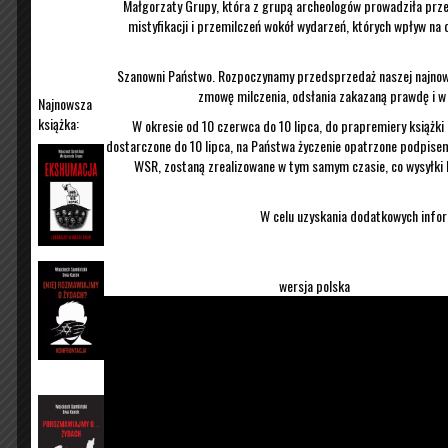
Małgorzaty Grupy, która z grupą archeologów prowadziła prze
Przez
Wojciech Sumlinski
|
31/01/2021
mistyfikacji i przemilczeń wokół wydarzeń, których wpływ na 
Aborcjoniści pod kierunkiem Marty Lempart znów wyszli
granice obostrzeń i generalnie nie widać światełka w 
Szanowni Państwo. Rozpoczynamy przedsprzedaż naszej najnows
więc, czy to dobry moment, by teraz pisać o „niedoin
zmowę milczenia, odsłania zakazaną prawdę i w 
Najnowsza
spokój,…
książka:
W okresie od 10 czerwca do 10 lipca, do prapremiery książki
Czytaj więcej
dostarczone do 10 lipca, na Państwa życzenie opatrzone podpisem
WSR, zostaną zrealizowane w tym samym czasie, co wysyłki 
W celu uzyskania dodatkowych infor
Manipulacja Latkowskiego 
Kurskiego. (3/2021)
wersja polska
Przez
Wojciech Sumlinski
|
25/01/2021
To było dawno temu. Tak dawno, że nie pamiętam nawe
– ale pamiętam dobrze, co czułem, gdy po raz pierwsz
prawdopodobnie najważniejsza historia, jaką usłyszałe