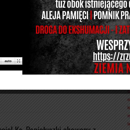
c
m
k
l
aciel księdza Popiełuszki
s
g
2 (2/2021)
l
p
w
łamstw, jest w domenie publicznej o tamtych wydarzeniach i o
s
owania”. Jan Żaryn na przykład twierdzi, że Andrzej Witkowski –
 jego oceną Chrostowskiego – niesłusznie oskarżał kierowcę księdza
l
c
m
k
m
l
aciel Ks. Popiełuszki chowany z