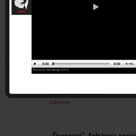
Czytaj więcej
„Desperat”, fałszywy przyj
chowany z honorami ?! 2/
Przez
Wojciech Sumlinski
|
19/01/2021
Nieprawdopodobne, jak wiele półprawd i zwyczajnych k
tamtych czasach – i jak wielka jest skala „niedoinform
którego Żaryn, jak mówi, szanuje, ale nie zgadza się z
Jerzego Popiełuszki. Dlaczego?…
Czytaj więcej
„Desperat”, fałszywy przyj