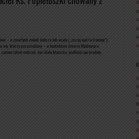
s
g
c
p
w
ożliwe – o zmarłych mówić dobrze lub wcale („ciszej nad ta trumną”).
m
e my, którzy pozostaliśmy – w kontekście śmierci Waldemara
 zamierzałem milczeć. Ani skala kłamstw, podłości ani brednie
K
A
B
F
M
P
S
U
W