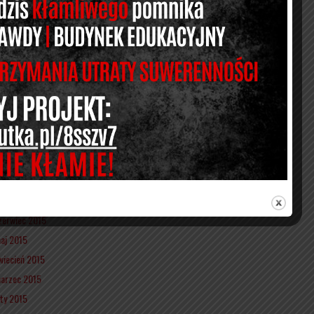
zerwiec 2016
aj 2016
wiecień 2016
uty 2016
tyczeń 2016
rudzień 2015
istopad 2015
aździernik 2015
rzesień 2015
ierpień 2015
ipiec 2015
zerwiec 2015
aj 2015
wiecień 2015
arzec 2015
uty 2015