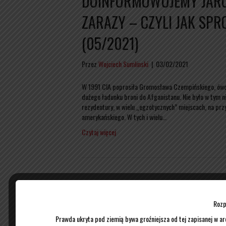
DOINFORMOWUJEMY JARO
ZARAZY – CZYLI JAK SP
(05/2021)
Przez
Wojciech Sumlinski
|
03/02/2021
W 1991 CIA poprosiła Gromosława Czempińskiego, ówc
dużego ładunku broni do Afganistanu. Nie było w tym n
rezydentury, w wielu „egzotycznych” miejscach, na prz
amerykańskiego. W tych i wielu…
Czytaj więcej
„Niedoinformowany” Kaczy
moralności Szumowskiego
Rozp
Prawda ukryta pod ziemią bywa groźniejsza od tej zapisanej w ar