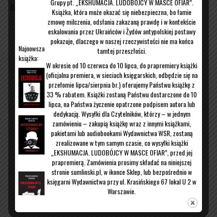
Grupy pt. „EKSHUMACJA. LUDOBÓJCY W MASCE OFIAR”.
Opublikowane w
Uncategorized
Książka, która może okazać się niebezpieczna, bo łamie
zmowę milczenia, odsłania zakazaną prawdę i w kontekście
eskalowania przez Ukraińców i Żydów antypolskiej postawy
Kontakt
O mnie
pokazuje, dlaczego w naszej rzeczywistości nie ma końca
Najnowsza
tamtej przeszłości.
książka:
W okresie od 10 czerwca do 10 lipca, do prapremiery książki
(oficjalna premiera, w sieciach księgarskich, odbędzie się na
przełomie lipca/sierpnia br.) oferujemy Państwu książkę z
33 % rabatem. Książki zostaną Państwu dostarczone do 10
lipca, na Państwa życzenie opatrzone podpisem autora lub
dedykacją. Wysyłki dla Czytelników, którzy – w jednym
zamówieniu – zakupią książkę wraz z innymi książkami,
pakietami lub audiobookami Wydawnictwa WSR, zostaną
zrealizowane w tym samym czasie, co wysyłki książki
„EKSHUMACJA. LUDOBÓJCY W MASCE OFIAR”, przed jej
prapremierą. Zamówienia prosimy składać na niniejszej
stronie sumlinski.pl, w ikonce Sklep, lub bezpośrednio w
księgarni Wydawnictwa przy ul. Krasińskiego 67 lokal U 2 w
Warszawie.
W celu uzyskania dodatkowych informacji prosimy mail:
malgorzata.kubowicz@wsr24.pl
lub o telefon pod nr 509