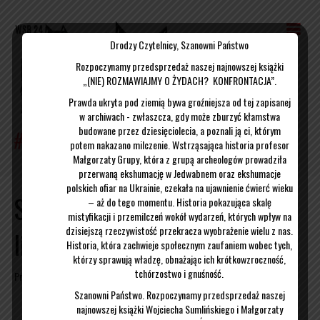
Drodzy Czytelnicy, Szanowni Państwo
Rozpoczynamy przedsprzedaż naszej najnowszej książki
„(NIE) ROZMAWIAJMY O ŻYDACH? KONFRONTACJA”.
Prawda ukryta pod ziemią bywa groźniejsza od tej zapisanej
w archiwach - zwłaszcza, gdy może zburzyć kłamstwa
budowane przez dziesięciolecia, a poznali ją ci, którym
potem nakazano milczenie. Wstrząsająca historia profesor
Małgorzaty Grupy, która z grupą archeologów prowadziła
przerwaną ekshumację w Jedwabnem oraz ekshumacje
polskich ofiar na Ukrainie, czekała na ujawnienie ćwierć wieku
Spotkanie w Chriswick – 26
– aż do tego momentu. Historia pokazująca skalę
mistyfikacji i przemilczeń wokół wydarzeń, których wpływ na
dzisiejszą rzeczywistość przekracza wyobrażenie wielu z nas.
listopada 2016
Historia, która zachwieje społecznym zaufaniem wobec tych,
którzy sprawują władzę, obnażając ich krótkowzroczność,
tchórzostwo i gnuśność.
Przez
Wojciech Sumliński
|
14/11/2016
Szanowni Państwo. Rozpoczynamy przedsprzedaż naszej
najnowszej książki Wojciecha Sumlińskiego i Małgorzaty