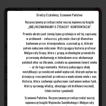
Drodzy Czytelnicy, Szanowni Państwo
Rozpoczynamy przedsprzedaż naszej najnowszej książki
„(NIE) ROZMAWIAJMY O ŻYDACH? KONFRONTACJA”.
Prawda ukryta pod ziemią bywa groźniejsza od tej zapisanej
w archiwach - zwłaszcza, gdy może zburzyć kłamstwa
budowane przez dziesięciolecia, a poznali ją ci, którym
potem nakazano milczenie. Wstrząsająca historia profesor
Małgorzaty Grupy, która z grupą archeologów prowadziła
przerwaną ekshumację w Jedwabnem oraz ekshumacje
polskich ofiar na Ukrainie, czekała na ujawnienie ćwierć wieku
Spotkanie Kraków
– aż do tego momentu. Historia pokazująca skalę
mistyfikacji i przemilczeń wokół wydarzeń, których wpływ na
dzisiejszą rzeczywistość przekracza wyobrażenie wielu z nas.
Przez
Wojciech Sumliński
|
06/11/2017
Historia, która zachwieje społecznym zaufaniem wobec tych,
którzy sprawują władzę, obnażając ich krótkowzroczność,
tchórzostwo i gnuśność.
Szanowni Państwo. Rozpoczynamy przedsprzedaż naszej
Opublikowane w
Uncategorized
najnowszej książki Wojciecha Sumlińskiego i Małgorzaty