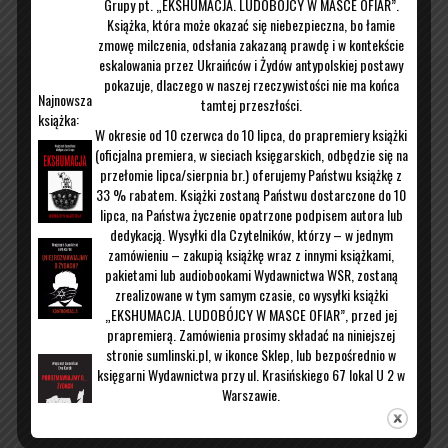
Grupy pt. „EKSHUMACJA. LUDOBÓJCY W MASCE OFIAR”.
Książka, która może okazać się niebezpieczna, bo łamie
Kontakt
O mnie
zmowę milczenia, odsłania zakazaną prawdę i w kontekście
eskalowania przez Ukraińców i Żydów antypolskiej postawy
pokazuje, dlaczego w naszej rzeczywistości nie ma końca
Najnowsza
tamtej przeszłości.
książka:
W okresie od 10 czerwca do 10 lipca, do prapremiery książki
(oficjalna premiera, w sieciach księgarskich, odbędzie się na
przełomie lipca/sierpnia br.) oferujemy Państwu książkę z
33 % rabatem. Książki zostaną Państwu dostarczone do 10
lipca, na Państwa życzenie opatrzone podpisem autora lub
dedykacją. Wysyłki dla Czytelników, którzy – w jednym
zamówieniu – zakupią książkę wraz z innymi książkami,
pakietami lub audiobookami Wydawnictwa WSR, zostaną
zrealizowane w tym samym czasie, co wysyłki książki
„EKSHUMACJA. LUDOBÓJCY W MASCE OFIAR”, przed jej
prapremierą. Zamówienia prosimy składać na niniejszej
stronie sumlinski.pl, w ikonce Sklep, lub bezpośrednio w
księgarni Wydawnictwa przy ul. Krasińskiego 67 lokal U 2 w
Warszawie.
W celu uzyskania dodatkowych informacji prosimy mail:
malgorzata.kubowicz@wsr24.pl
lub o telefon pod nr 509