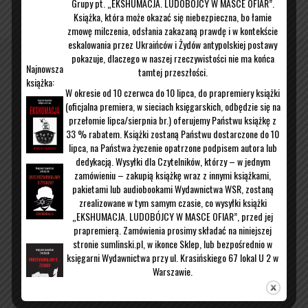
Grupy pt. „EKSHUMACJA. LUDOBÓJCY W MASCE OFIAR”.
Książka, która może okazać się niebezpieczna, bo łamie
Kontakt
O mnie
zmowę milczenia, odsłania zakazaną prawdę i w kontekście
eskalowania przez Ukraińców i Żydów antypolskiej postawy
pokazuje, dlaczego w naszej rzeczywistości nie ma końca
Najnowsza
tamtej przeszłości.
książka:
W okresie od 10 czerwca do 10 lipca, do prapremiery książki
(oficjalna premiera, w sieciach księgarskich, odbędzie się na
przełomie lipca/sierpnia br.) oferujemy Państwu książkę z
33 % rabatem. Książki zostaną Państwu dostarczone do 10
lipca, na Państwa życzenie opatrzone podpisem autora lub
dedykacją. Wysyłki dla Czytelników, którzy – w jednym
zamówieniu – zakupią książkę wraz z innymi książkami,
pakietami lub audiobookami Wydawnictwa WSR, zostaną
zrealizowane w tym samym czasie, co wysyłki książki
„EKSHUMACJA. LUDOBÓJCY W MASCE OFIAR”, przed jej
prapremierą. Zamówienia prosimy składać na niniejszej
stronie sumlinski.pl, w ikonce Sklep, lub bezpośrednio w
księgarni Wydawnictwa przy ul. Krasińskiego 67 lokal U 2 w
Warszawie.
W celu uzyskania dodatkowych informacji prosimy mail:
malgorzata.kubowicz@wsr24.pl
lub o telefon pod nr 509