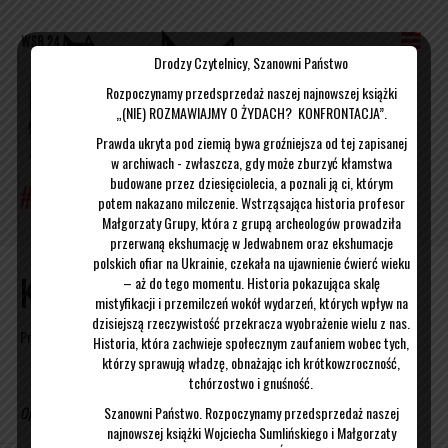
Drodzy Czytelnicy, Szanowni Państwo
Rozpoczynamy przedsprzedaż naszej najnowszej książki
„(NIE) ROZMAWIAJMY O ŻYDACH? KONFRONTACJA”.
Prawda ukryta pod ziemią bywa groźniejsza od tej zapisanej
w archiwach - zwłaszcza, gdy może zburzyć kłamstwa
budowane przez dziesięciolecia, a poznali ją ci, którym
potem nakazano milczenie. Wstrząsająca historia profesor
Małgorzaty Grupy, która z grupą archeologów prowadziła
przerwaną ekshumację w Jedwabnem oraz ekshumacje
polskich ofiar na Ukrainie, czekała na ujawnienie ćwierć wieku
Konkurs
– aż do tego momentu. Historia pokazująca skalę
mistyfikacji i przemilczeń wokół wydarzeń, których wpływ na
dzisiejszą rzeczywistość przekracza wyobrażenie wielu z nas.
Przez
Wojciech Sumliński
|
01/03/2017
Historia, która zachwieje społecznym zaufaniem wobec tych,
którzy sprawują władzę, obnażając ich krótkowzroczność,
tchórzostwo i gnuśność.
Szanowni Państwo. Rozpoczynamy przedsprzedaż naszej
Opublikowane w
Uncategorized
najnowszej książki Wojciecha Sumlińskiego i Małgorzaty