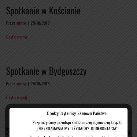
Spotkanie w Kościanie
Przez
admin
|
25/10/2018
Czytaj więcej
Spotkanie w Bydgoszczy
Przez
admin
|
25/10/2018
Czytaj więcej
Drodzy Czytelnicy, Szanowni Państwo
Rozpoczynamy przedsprzedaż naszej najnowszej książki
Sumliński w Studiu Polska: Bronisław
„(NIE) ROZMAWIAJMY O ŻYDACH? KONFRONTACJA”.