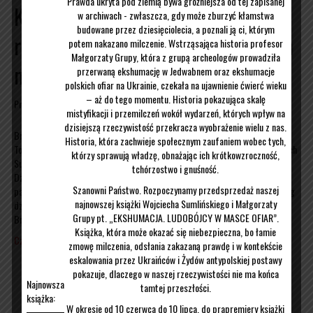
Prawda ukryta pod ziemią bywa groźniejsza od tej zapisanej
Komorowski był reprezentantem
w archiwach - zwłaszcza, gdy może zburzyć kłamstwa
budowane przez dziesięciolecia, a poznali ją ci, którym
rosyjskich interesów w Polsce. „Mam
potem nakazano milczenie. Wstrząsająca historia profesor
Małgorzaty Grupy, która z grupą archeologów prowadziła
na to dowody”
przerwaną ekshumację w Jedwabnem oraz ekshumacje
polskich ofiar na Ukrainie, czekała na ujawnienie ćwierć wieku
– aż do tego momentu. Historia pokazująca skalę
Przez
Wojciech Sumliński
|
25/10/2018
mistyfikacji i przemilczeń wokół wydarzeń, których wpływ na
dzisiejszą rzeczywistość przekracza wyobrażenie wielu z nas.
Bronisław Komorowski był reprezentantem rosyjskich interesów w Polsce.
Historia, która zachwieje społecznym zaufaniem wobec tych,
To mocne oskarżenie, ale mam na to wszystko dowody — powiedział Wojciech
którzy sprawują władzę, obnażając ich krótkowzroczność,
Sumliński podczas dyskusji w programie Studio Polska na antenie TVP Info.
tchórzostwo i gnuśność.
Dziennikarz śledczy mówił o mafii realizującej w Polsce interesy rosyjskiego
Szanowni Państwo. Rozpoczynamy przedsprzedaż naszej
państwa. Jak tłumaczył, jedną z organizacji, która wpisywała się w ten szereg
najnowszej książki Wojciecha Sumlińskiego i Małgorzaty
działań, była fundacja Pro Civilii, nad którą swoisty patronat objął
Grupy pt. „EKSHUMACJA. LUDOBÓJCY W MASCE OFIAR”.
Bronisław Komorowski. TAKŻE: Ostra dyskusja…
Książka, która może okazać się niebezpieczna, bo łamie
Czytaj więcej
zmowę milczenia, odsłania zakazaną prawdę i w kontekście
eskalowania przez Ukraińców i Żydów antypolskiej postawy
pokazuje, dlaczego w naszej rzeczywistości nie ma końca
Najnowsza
tamtej przeszłości.
książka:
W okresie od 10 czerwca do 10 lipca, do prapremiery książki