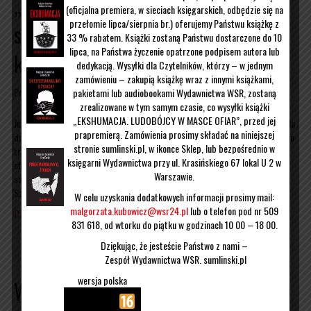
„Andrzej Lepper nie popełnił
(oficjalna premiera, w sieciach księgarskich, odbędzie się na
przełomie lipca/sierpnia br.) oferujemy Państwu książkę z
samobójstwa” – o swojej nowej
33 % rabatem. Książki zostaną Państwu dostarczone do 10
lipca, na Państwa życzenie opatrzone podpisem autora lub
książce mówi W. Sumliński
dedykacją. Wysyłki dla Czytelników, którzy – w jednym
zamówieniu – zakupią książkę wraz z innymi książkami,
Przez
Wojciech Sumliński
|
25/10/2018
pakietami lub audiobookami Wydawnictwa WSR, zostaną
zrealizowane w tym samym czasie, co wysyłki książki
„EKSHUMACJA. LUDOBÓJCY W MASCE OFIAR”, przed jej
Już niedługo na rynku dwie nowe książki autorstwa Wojciecha Sumlińskiego. Na
prapremierą. Zamówienia prosimy składać na niniejszej
dniach pojawi się „Oficer”, a za dokładnie miesiąc światło dzienne ujrzy dzieło
stronie sumlinski.pl, w ikonce Sklep, lub bezpośrednio w
traktujące i wyjaśniające okoliczności śmierci Andrzeja Leppera. Według
księgarni Wydawnictwa przy ul. Krasińskiego 67 lokal U 2 w
oficjalnych raportów ten popularny swego czasu polityk, popełnił
Warszawie.
samobójstwo. Jednak wszyscy ci, którzy choć odrobinę znali byłego lidera
Samoobrony, nie chcą w to uwierzyć.…
W celu uzyskania dodatkowych informacji prosimy mail:
malgorzata.kubowicz@wsr24.pl
lub o telefon pod nr 509
Czytaj więcej
831 618, od wtorku do piątku w godzinach 10 00 – 18 00.
Dziękując, że jesteście Państwo z nami –
Zespół Wydawnictwa WSR. sumlinski.pl
wersja polska
Wojciech Sumliński o rozmowie,