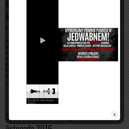
której „nie było”. Czy to początek
końca Komorowskiego?
Przez
admin
|
25/10/2018
ROZMOWA, KTÓREJ „NIE BYŁO” Sekwencja wydarzeń, oparta o akta
bezprecedensowej sprawy sądowej, nazywanej przez media „aferą
marszałkową” przez długi czas została zakryta przed opinią publiczną,
obwarowana klauzulą najwyższej tajemnicy, a nawet tajności. Nie dopuszczono
do ujawnienia i poznania podstawowych faktów, ani nawet do transmisji tak
bezprecedensowego wydarzenia, jakim było przesłuchanie przed sądem pod
odpowiedzialnością karną…
Czytaj więcej
Spotkanie w Birmingham – 27
listopada 2016